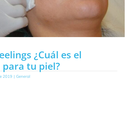
eelings ¿Cuál es el
para tu piel?
de 2019
|
General