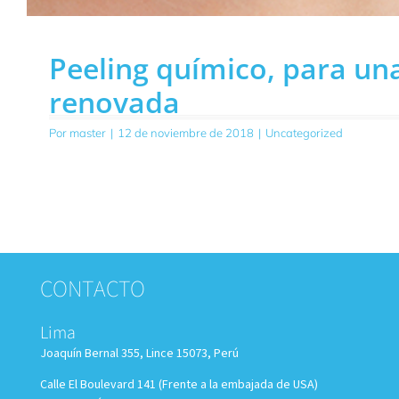
Peeling químico, para una
renovada
Por
master
|
12 de noviembre de 2018
|
Uncategorized
CONTACTO
Lima
Joaquín Bernal 355, Lince 15073, Perú
Calle El Boulevard 141 (Frente a la embajada de USA)