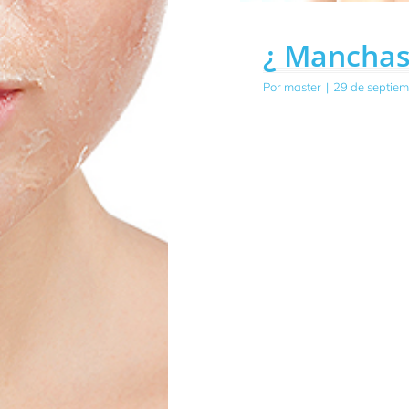
¿ Manchas 
Por
master
|
29 de septie