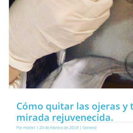
Cómo quitar las ojeras y 
mirada rejuvenecida.
Por
master
|
20 de febrero de 2019
|
General