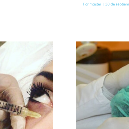
Por
master
|
30 de septie