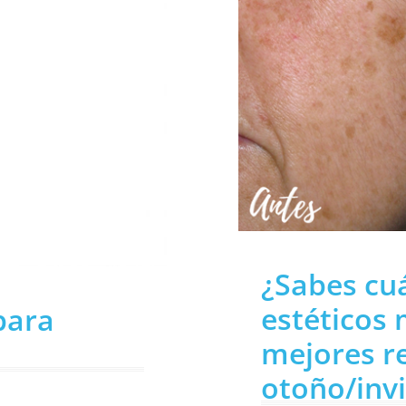
¿Sabes cuá
estéticos
para
mejores re
otoño/inv