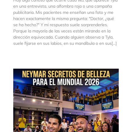
Hay algo curioso que ocurre cada vez que aparece Tyla
en una entrevista, una alfombra roja o una campaña
publicitaria. Mis pacientes me enseñan una foto y me
hacen exactamente la misma pregunta: "Doctor, ¿qué
se ha hecho?" Y mi respuesta suele sorprenderles.
Porque la mayoría de las veces están mirando en la
dirección equivocada. Cuando alguien observa a Tyla,
suele fijarse en sus labios, en su mandíbula o en sus[...]