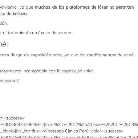
/invierno, ya que
muchas de las plataformas de láser no permiten
to de belleza.
ión.
r el tratamiento en época de verano.
né:
nos riesgo de exposición solar, ya que los medicamentos de acné
 totalmente incompatible con la exposición solar.
/invierno?
or=»success»
hone%3D34637479648%26text%3D%25C2%25A1Hola%2520Cl%25C3%2
»][vc_btn title=»Whatsapp Clínica Perú» color=»success»
e%3D51960158261%26text%3DQuiero%2520Informaci%25C3%25B3n%