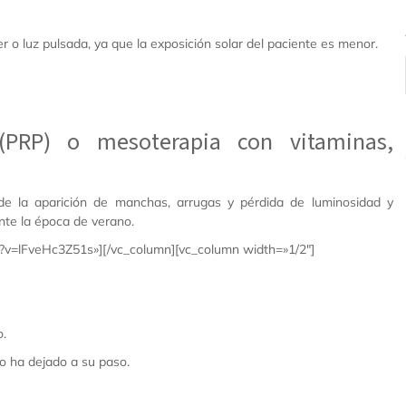
 o luz pulsada, ya que la exposición solar del paciente es menor.
(PRP) o mesoterapia con vitaminas,
s de la aparición de manchas, arrugas y pérdida de luminosidad y
nte la época de verano.
h?v=lFveHc3Z51s»][/vc_column][vc_column width=»1/2″]
o.
no ha dejado a su paso.