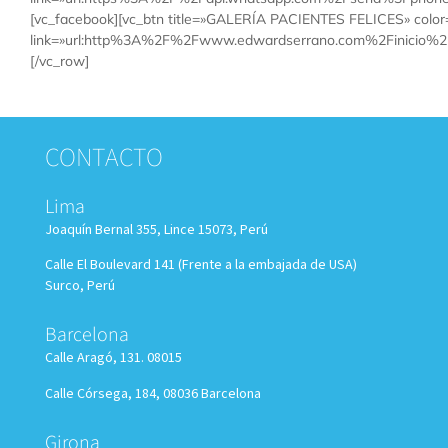
[vc_facebook][vc_btn title=»GALERÍA PACIENTES FELICES» color=
link=»url:http%3A%2F%2Fwww.edwardserrano.com%2Finicio%2Fre
[/vc_row]
CONTACTO
Lima
Joaquín Bernal 355, Lince 15073, Perú
Calle El Boulevard 141 (Frente a la embajada de USA)
Surco, Perú
Barcelona
Calle Aragó, 131. 08015
Calle Córsega, 184, 08036 Barcelona
Girona