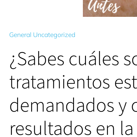
General
,
Uncategorized
¿Sabes cuáles s
tratamientos es
demandados y c
resultados en l