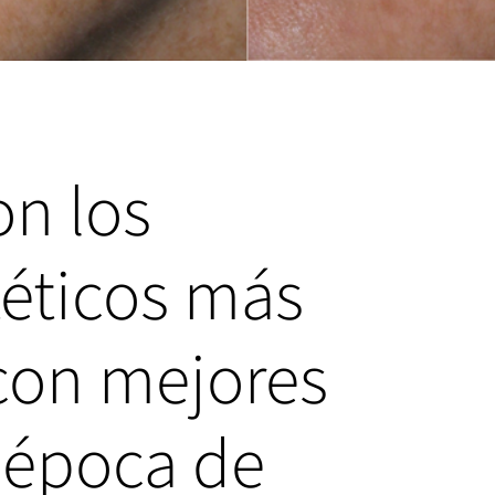
on los
téticos más
on mejores
a época de