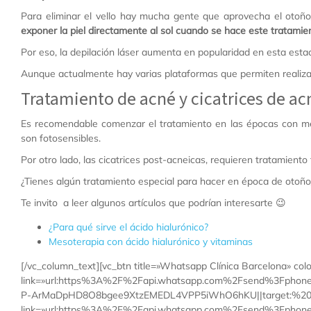
Para eliminar el vello hay mucha gente que aprovecha el otoño
exponer la piel directamente al sol cuando se hace este tratamien
Por eso, la depilación láser aumenta en popularidad en esta estac
Aunque actualmente hay varias plataformas que permiten realiza
Tratamiento de acné y cicatrices de ac
Es recomendable comenzar el tratamiento en las épocas con me
son fotosensibles.
Por otro lado, las cicatrices post-acneicas, requieren tratamiento
¿Tienes algún tratamiento especial para hacer en época de otoño
Te invito a leer algunos artículos que podrían interesarte 😉
¿Para qué sirve el ácido hialurónico?
Mesoterapia con ácido hialurónico y vitaminas
[/vc_column_text][vc_btn title=»Whatsapp Clínica Barcelona» col
link=»url:https%3A%2F%2Fapi.whatsapp.com%2Fsend%3Fp
P-ArMaDpHD8O8bgee9XtzEMEDL4VPP5iWhO6hKU||target:%20_blank
link=»url:https%3A%2F%2Fapi.whatsapp.com%2Fsend%3Fphon