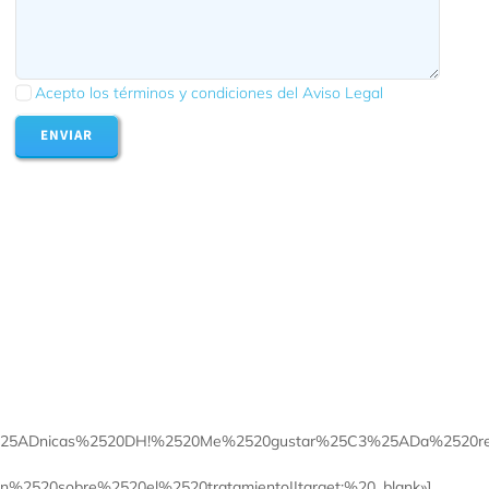
Acepto los términos y condiciones del Aviso Legal
ENVIAR
5ADnicas%2520DH!%2520Me%2520gustar%25C3%25ADa%2520recib
2520sobre%2520el%2520tratamiento||target:%20_blank»]