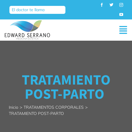
Saltar
al
El doctor te llama
contenido
Tog
Nav
INICIO
TRATAMIENTOS
TRATAMIENTO
POST-PARTO
SOBRE MÍ
BLOG
Inicio
TRATAMIENTOS CORPORALES
TRATAMIENTO POST-PARTO
CONTACTO