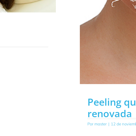
Peeling qu
renovada
Por
master
|
12 de noviem