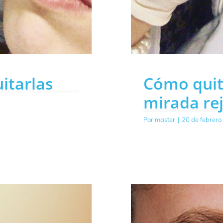
itarlas
Cómo quita
mirada re
Por
master
|
20 de febrero