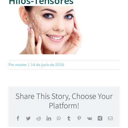
Hilos-Tensores
SOBRE MÍ
BLOG
CONTACTO
Por
master
|
14 de junio de 2016
Share This Story, Choose Your
Platform!
Facebook
Twitter
Reddit
LinkedIn
WhatsApp
Tumblr
Pinterest
Vk
Xing
Correo
electrón