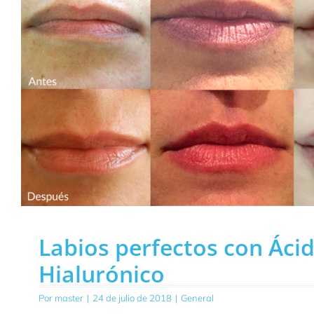
Labios perfectos con Áci
Hialurónico
Por
master
|
24 de julio de 2018
|
General