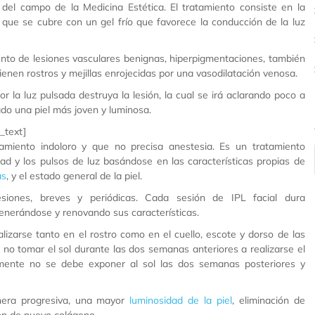
del campo de la Medicina Estética. El tratamiento consiste en la
, que se cubre con un gel frío que favorece la conducción de la luz
iento de lesiones vasculares benignas, hiperpigmentaciones, también
enen rostros y mejillas enrojecidas por una vasodilatación venosa.
r la luz pulsada destruya la lesión, la cual se irá aclarando poco a
ado una piel más joven y luminosa.
_text]
amiento indoloro y que no precisa anestesia. Es un tratamiento
ad y los pulsos de luz basándose en las características propias de
as
, y el estado general de la piel.
siones, breves y periódicas. Cada sesión de IPL facial dura
generándose y renovando sus características.
lizarse tanto en el rostro como en el cuello, escote y dorso de las
no tomar el sol durante las dos semanas anteriores a realizarse el
almente no se debe exponer al sol las dos semanas posteriores y
anera progresiva, una mayor
luminosidad de la piel
, eliminación de
ón de nuevo colágeno.