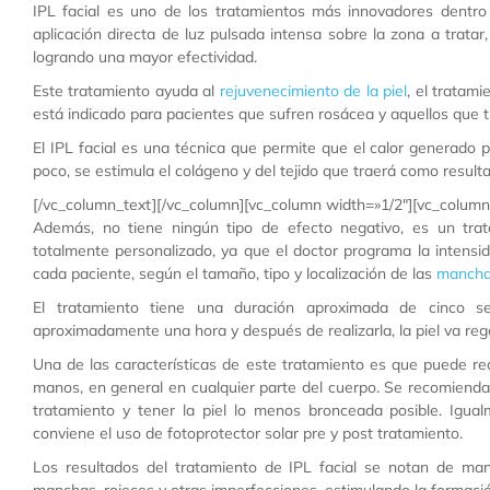
IPL facial es uno de los tratamientos más innovadores dentro 
aplicación directa de luz pulsada intensa sobre la zona a tratar
logrando una mayor efectividad.
Este tratamiento ayuda al
rejuvenecimiento de la piel
, el tratam
está indicado para pacientes que sufren rosácea y aquellos que ti
El IPL facial es una técnica que permite que el calor generado po
poco, se estimula el colágeno y del tejido que traerá como result
[/vc_column_text][/vc_column][vc_column width=»1/2″][vc_column
Además, no tiene ningún tipo de efecto negativo, es un trat
totalmente personalizado, ya que el doctor programa la intensid
cada paciente, según el tamaño, tipo y localización de las
manch
El tratamiento tiene una duración aproximada de cinco se
aproximadamente una hora y después de realizarla, la piel va re
Una de las características de este tratamiento es que puede rea
manos, en general en cualquier parte del cuerpo. Se recomienda 
tratamiento y tener la piel lo menos bronceada posible. Igu
conviene el uso de fotoprotector solar pre y post tratamiento.
Los resultados del tratamiento de IPL facial se notan de m
manchas, rojeces y otras imperfecciones, estimulando la formaci