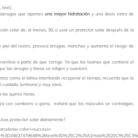
_text]
ntiarrugas que aporten
una mayor hidratación
y una dosis extra de
ión solar de, al menos, 30, o usar un protector solar después de la
 piel del rostro, provoca arrugas, manchas y aumenta el riesgo de
entiva a parte de que corrige. Ya que las toxinas que contiene el
e las arrugas y líneas se relajen y suavicen.
entos como el bótox intentando recuperar el tiempo, recuerda que lo
iel cuidada, luminosa y muy sana.
 las quince horas.
eza con sombrero o gorra, evitará que los músculos se contraigan,
¿Usas protector solar diariamente?
arcelona» color=»success»
hone%3D34637479648%26text%3D%25C2%25A1Hola%2520Cl%25C3%2