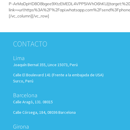
P-ArMaDpHD8O8bgee9XtzEMEDL4VPP5iWhO6hKU||target:%20_blank
link=»url:https%3A%2F%2Fapi.whatsapp.com%2Fsend%3Fphon
[/vc_column][/vc_row]
CONTACTO
Lima
Joaquín Bernal 355, Lince 15073, Perú
Calle El Boulevard 141 (Frente a la embajada de USA)
Surco, Perú
Barcelona
Calle Aragó, 131. 08015
Calle Córsega, 184, 08036 Barcelona
Girona