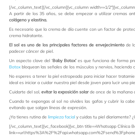
[/vc_column_text][/vc_column][vc_column width=»1/2″][vc_column
A partir de los 35 años, se debe empezar a utilizar cremas a
colágeno y elastina.
Es necesario que la crema de día cuente con un factor de protecc
crema hidratante.
El sol es uno de los principales factores de envejecimiento
de la
padecer cáncer de piel.
Un aspecto clave del ‘
Baby Botox’
es que funciona de forma prev
Botox
bloquean las señales de los músculos y nervios, haciendo qu
No esperes a tener la piel estropeada para iniciar hacer tratami
ideal es iniciar a cuidar nuestra piel desde joven para lucir una p
Cuidarte del sol,
evitar la exposición solar
de once de la mañana a
Cuando te expongas al sol no olvides las gafas y cubrir la cab
evitando que salgan líneas de expresión.
¿Ya tienes rutina de
limpieza facial
y cuidas tu piel diariamente? 
[/vc_column_text][vc_facebook][vc_btn title=»Whatsapp Clínica B
link=»url:https%3A%2F%2Fapi.whatsapp.com%2Fsend%3Fp