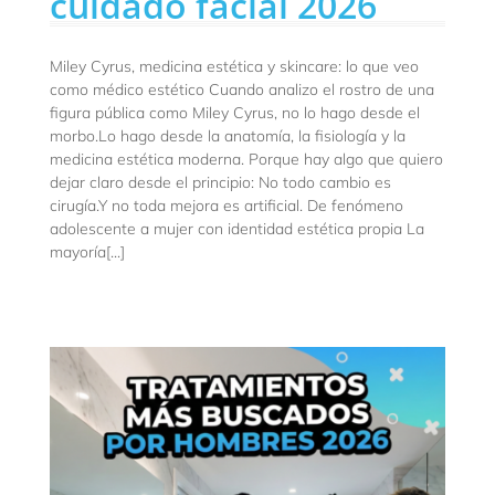
cuidado facial 2026
Miley Cyrus, medicina estética y skincare: lo que veo
como médico estético Cuando analizo el rostro de una
figura pública como Miley Cyrus, no lo hago desde el
morbo.Lo hago desde la anatomía, la fisiología y la
medicina estética moderna. Porque hay algo que quiero
dejar claro desde el principio: No todo cambio es
cirugía.Y no toda mejora es artificial. De fenómeno
adolescente a mujer con identidad estética propia La
mayoría[...]